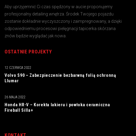
Aby uprzyjemnić Ci czas spędzony w aucie proponujemy
profesjonalny detailing wnętrza. Środek Twojego pojazdu
zostanie dokładnie wyczyszczony i zaimpregnowany, a dzięki
odpowiedniemu procesowi pielęgnacji tapicerka skórzana
znów będzie wyglądać jak nowa.
OSTATNIE PROJEKTY
12 CZERWCA 2022
Volvo S90 – Zabezpieczenie bezbarwną folią ochronną
Llumar
26 MAJA 2022
Honda HR-V – Korekta lakieru i powłoka ceramiczna
Fireball Silla+
KONTAKT