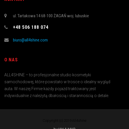
ul. Tartakowa 14 68-100 ŻAGAŃ woj. lubuskie
+48 506 188 074
biuro@all4shine.com
O NAS
ALL4SHINE – to profesjonalne studio kosmetyki
samochodowej, które powstało w trosce o idealny wygląd
auta. W naszej Firmie każdy pojazd traktowany jest
indywidualnie z należytą dbałością i starannością o detale.
Copyright (c) 2019 All4shine